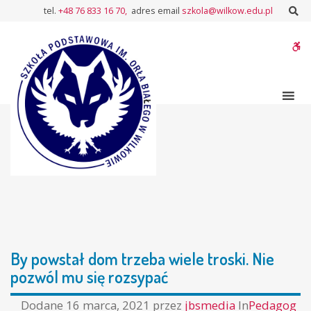
–
Sz
tel.
+48 76 833 16 70,
adres email
szkola@wilkow.edu.pl
By
powstał
W
dom
trzeba
bu
wiele
troski.
Nie
pozwól
mu
się
rozsypać
By powstał dom trzeba wiele troski. Nie
pozwól mu się rozsypać
Dodane
16 marca, 2021
przez
jbsmedia
In
Pedagog