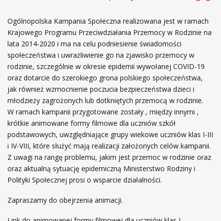
Ogólnopolska Kampania Społeczna realizowana jest w ramach
Krajowego Programu Przeciwdziałania Przemocy w Rodzinie na
lata 2014-2020 i ma na celu podniesienie świadomości
społeczeństwa i uwrażliwienie go na zjawisko przemocy w
rodzinie, szczególnie w okresie epidemii wywołanej COVID-19
oraz dotarcie do szerokiego grona polskiego społeczeństwa,
jak również wzmocnienie poczucia bezpieczeństwa dzieci i
młodzieży zagrożonych lub dotkniętych przemocą w rodzinie.
W ramach kampanii przygotowane zostały , między innymi ,
krótkie animowane formy filmowe dla uczniów szkół
podstawowych, uwzględniające grupy wiekowe uczniów klas I-III
i IV-VIII, które służyć mają realizacji założonych celów kampanii.
Z uwagi na rangę problemu, jakim jest przemoc w rodzinie oraz
oraz aktualną sytuację epidemiczną Ministerstwo Rodziny i
Polityki Społecznej prosi o wsparcie działalności.
Zapraszamy do obejrzenia animacji.
Link do animowanej formy filmowej dla uczniów klas I-