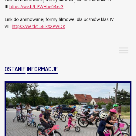
III
https://we.tl/t-EWHbe04xsG
Link do animowanej formy filmowej dla uczniów klas IV-
VIII
https://we.tl/t-5EIkXXPWDK
OSTANIE
INFORMACJE