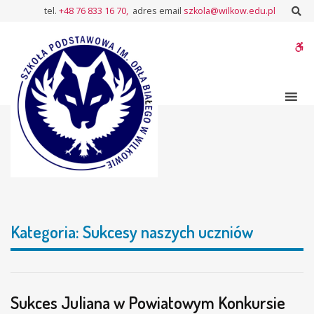
–
Sz
tel.
+48 76 833 16 70,
adres email
szkola@wilkow.edu.pl
Sukcesy
naszych
W
uczniów
bu
Strona
Sukcesy naszych uczniów
główna
Kategoria:
Sukcesy naszych uczniów
Sukces Juliana w Powiatowym Konkursie