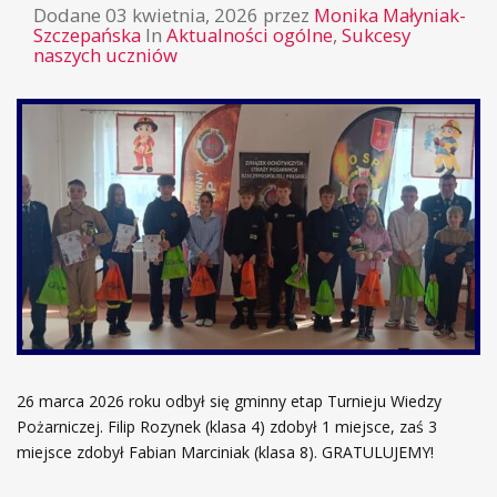
Dodane
03 kwietnia, 2026
przez
Monika Małyniak-
Szczepańska
In
Aktualności ogólne
,
Sukcesy
naszych uczniów
26 marca 2026 roku odbył się gminny etap Turnieju Wiedzy
Pożarniczej. Filip Rozynek (klasa 4) zdobył 1 miejsce, zaś 3
miejsce zdobył Fabian Marciniak (klasa 8). GRATULUJEMY!