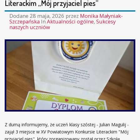
Literackim „Mój przyjaciel pies”
Dodane
28 maja, 2026
przez
Monika Małyniak-
Szczepańska
In
Aktualności ogólne
,
Sukcesy
naszych uczniów
Z dumą informujemy, że uczeń klasy szóstej - Julian Magulij -
zajął 3 miejsce w XV Powiatowym Konkursie Literackim "Mój
przyjaciel pies", który zorganizowany został przez Szkołę