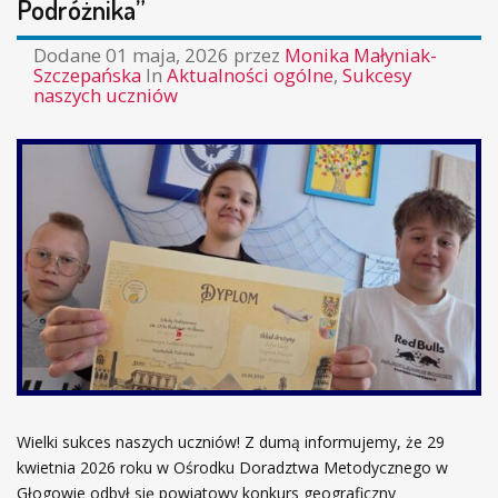
Podróżnika”
STYLU
ŻYCIA!
Dodane
01 maja, 2026
przez
Monika Małyniak-
Szczepańska
In
Aktualności ogólne
,
Sukcesy
naszych uczniów
Wielki sukces naszych uczniów! Z dumą informujemy, że 29
kwietnia 2026 roku w Ośrodku Doradztwa Metodycznego w
Głogowie odbył się powiatowy konkurs geograficzny