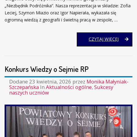
„Niezbędnik Podróżnika”. Nasza reprezentacja w składzie: Zofia
Leciej, Szymon Miazio oraz Igor Napierała, wykazała się
ogromną wiedzą z geografii i świetną pracą w zespole, …
KONKUR
CZYTAJ WIĘCEJ
GEOGRA
„NIEZBĘ
PODRÓŻ
Konkurs Wiedzy o Sejmie RP
Dodane
23 kwietnia, 2026
przez
Monika Małyniak-
Szczepańska
In
Aktualności ogólne
,
Sukcesy
naszych uczniów