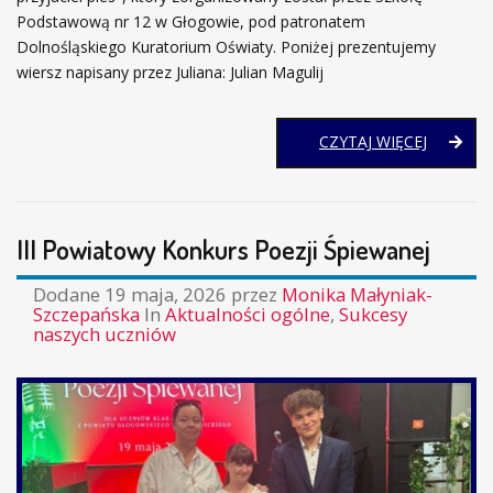
Podstawową nr 12 w Głogowie, pod patronatem
Dolnośląskiego Kuratorium Oświaty. Poniżej prezentujemy
wiersz napisany przez Juliana: Julian Magulij
SUKCES
CZYTAJ WIĘCEJ
JULIANA
W
POWIAT
KONKUR
III Powiatowy Konkurs Poezji Śpiewanej
LITERAC
„MÓJ
Dodane
19 maja, 2026
przez
Monika Małyniak-
PRZYJAC
Szczepańska
In
Aktualności ogólne
,
Sukcesy
PIES”
naszych uczniów