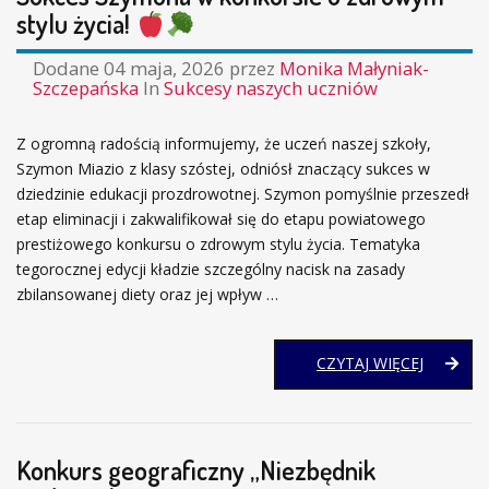
stylu życia!
Dodane
04 maja, 2026
przez
Monika Małyniak-
Szczepańska
In
Sukcesy naszych uczniów
Z ogromną radością informujemy, że uczeń naszej szkoły,
Szymon Miazio z klasy szóstej, odniósł znaczący sukces w
dziedzinie edukacji prozdrowotnej. Szymon pomyślnie przeszedł
etap eliminacji i zakwalifikował się do etapu powiatowego
prestiżowego konkursu o zdrowym stylu życia. Tematyka
tegorocznej edycji kładzie szczególny nacisk na zasady
zbilansowanej diety oraz jej wpływ …
SUKCES
CZYTAJ WIĘCEJ
SZYMON
W
KONKUR
O
Konkurs geograficzny „Niezbędnik
ZDROW