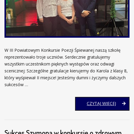
W III Powiatowym Konkursie Poezji Śpiewanej naszą szkołę
reprezentowało troje uczniów. Serdecznie gratulujemy
wszystkim uczestnikom pięknych występów oraz odwagi
scenicznej: Szczególne gratulacje kierujemy do Karola z klasy 8,
który wyśpiewał II miejsce! Jesteśmy dumni i życzymy dalszych
sukcesów …
III
CZYTAJ WIĘCEJ
POWIAT
KONKUR
POEZJI
ŚPIEWAN
Sukces Szymona w konkursie o zdrowym