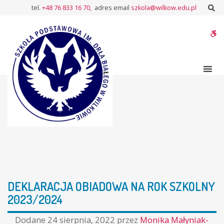
–
Sz
tel.
+48 76 833 16 70,
adres email
szkola@wilkow.edu.pl
DEKLARACJA
OBIADOWA
W
NA
ROK
bu
SZKOLNY
2023/2024
DEKLARACJA OBIADOWA NA ROK SZKOLNY
2023/2024
Dodane
24 sierpnia, 2022
przez
Monika Małyniak-