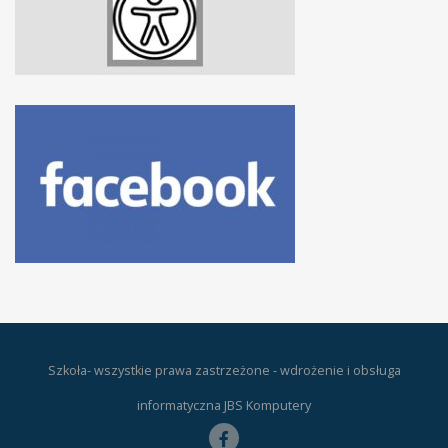
Szkoła- wszystkie prawa zastrzeżone - wdrożenie i obsługa
informatyczna JBS Komputery