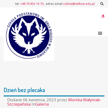
–
Sz
tel.
+48 76 833 16 70,
adres email
szkola@wilkow.edu.pl
Dzień
bez
W
plecaka
bu
Dzień bez plecaka
Dodane
06 kwietnia, 2023
przez
Monika Małyniak-
Szczepańska
In
Galeria