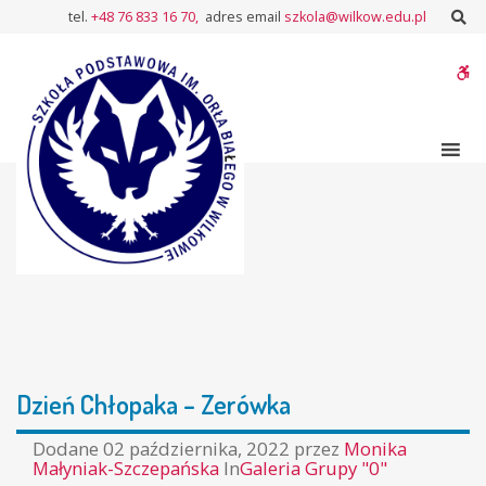
–
Sz
tel.
+48 76 833 16 70,
adres email
szkola@wilkow.edu.pl
Dzień
Chłopaka
W
–
Zerówka
bu
Dzień Chłopaka – Zerówka
Dodane
02 października, 2022
przez
Monika
Małyniak-Szczepańska
In
Galeria Grupy "0"