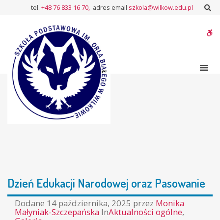
–
Sz
tel.
+48 76 833 16 70,
adres email
szkola@wilkow.edu.pl
Dzień
Edukacji
W
Narodowej
oraz
bu
Pasowanie
Dzień Edukacji Narodowej oraz Pasowanie
Dodane
14 października, 2025
przez
Monika
Małyniak-Szczepańska
In
Aktualności ogólne
,