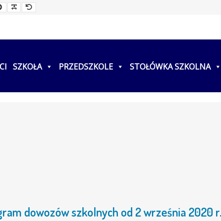
ller
Larger
Readable
Default
t
Font
Font
Font
CI
SZKOŁA
PRZEDSZKOLE
STOŁÓWKA SZKOLNA
am dowozów szkolnych od 2 września 2020 r