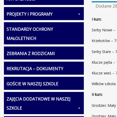
Dodane
28
PROJEKTY I PROGRAMY
I kurs:
STANDARDY OCHRONY
Serby Nowe – 
MAŁOLETNICH
Krzekotów – 7
Serby Stare – 
ZEBRANIA Z RODZICAMI
Klucze pętla – 
REKRUTACJA – DOKUMENTY
Klucze wieś – 
GOŚCIE W NASZEJ SZKOLE
Wilków szkoła 
II kurs:
ZAJĘCIA DODATKOWE W NASZEJ
Grodziec Mały 
SZKOLE
Grodziec Mały I