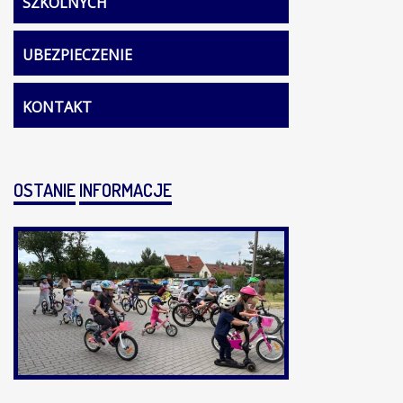
SZKOLNYCH
UBEZPIECZENIE
KONTAKT
OSTANIE
INFORMACJE