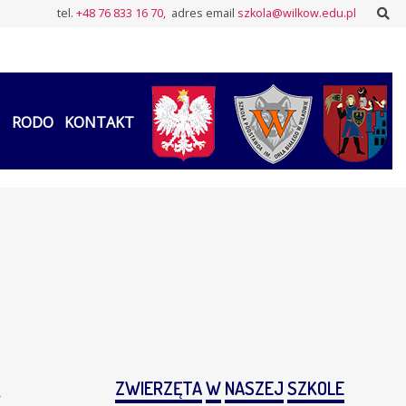
Sz
tel.
+48 76 833 16 70,
adres email
szkola@wilkow.edu.pl
RODO
KONTAKT
.
ZWIERZĘTA
W
NASZEJ
SZKOLE