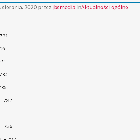
 sierpnia, 2020
przez
jbsmedia
In
Aktualności ogólne
7:21
:26
7:31
7:34
7:35
– 7:42
– 7:36
I – 7:37