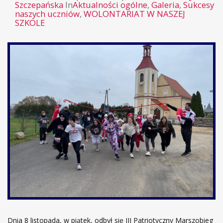
Szczepańska
In
Aktualności ogólne
,
Galeria
,
Sukcesy
naszych uczniów
,
WOLONTARIAT W NASZEJ
SZKOLE
Dnia 8 listopada, w piątek, odbył się III Patriotyczny Marszobieg