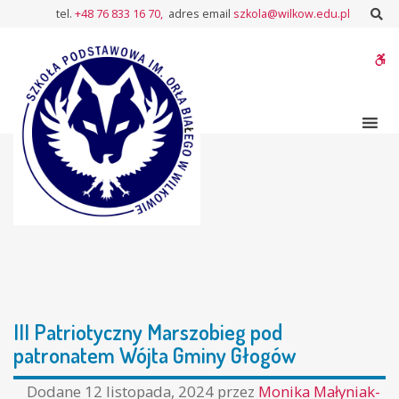
–
Sz
tel.
+48 76 833 16 70,
adres email
szkola@wilkow.edu.pl
III
Patriotyczny
W
Marszobieg
pod
bu
patronatem
Wójta
Gminy
Głogów
III Patriotyczny Marszobieg pod
patronatem Wójta Gminy Głogów
Dodane
12 listopada, 2024
przez
Monika Małyniak-