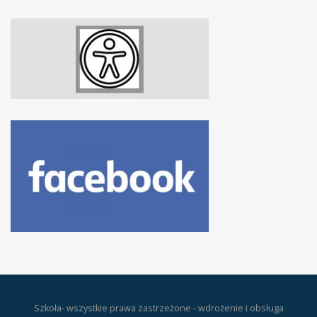
Szkoła- wszystkie prawa zastrzeżone - wdrożenie i obsługa