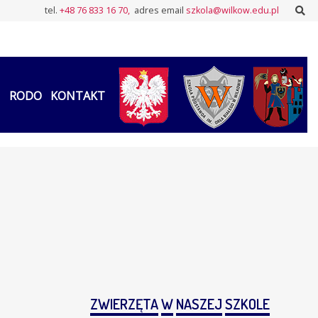
Sz
tel.
+48 76 833 16 70,
adres email
szkola@wilkow.edu.pl
RODO
KONTAKT
ZWIERZĘTA
W
NASZEJ
SZKOLE