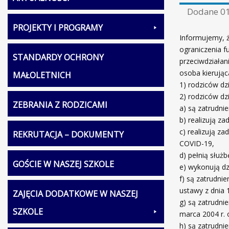
Dodane
01
PROJEKTY I PROGRAMY
Informujemy, ż
ograniczenia 
STANDARDY OCHRONY
przeciwdziałan
osoba kierują
MAŁOLETNICH
1) rodziców dz
2) rodziców dzi
ZEBRANIA Z RODZICAMI
a) są zatrudni
b) realizują z
c) realizują z
REKRUTACJA – DOKUMENTY
COVID-19,
d) pełnią służ
GOŚCIE W NASZEJ SZKOLE
e) wykonują dz
f) są zatrudni
ustawy z dnia 
ZAJĘCIA DODATKOWE W NASZEJ
g) są zatrudni
SZKOLE
marca 2004 r.
h) są zatrudn