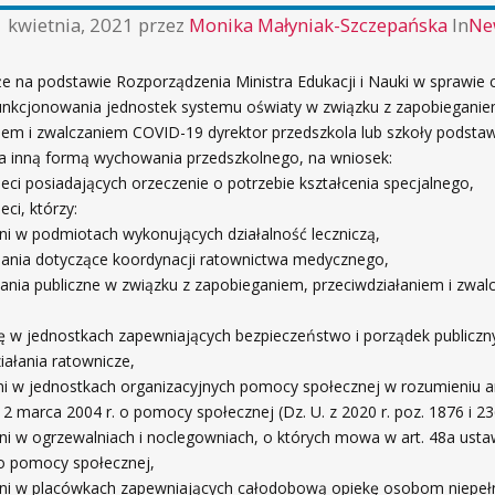
 kwietnia, 2021
przez
Monika Małyniak-Szczepańska
In
Ne
e na podstawie Rozporządzenia Ministra Edukacji i Nauki w sprawi
funkcjonowania jednostek systemu oświaty w związku z zapobieganie
iem i zwalczaniem COVID-19 dyrektor przedszkola lub szkoły podsta
ca inną formą wychowania przedszkolnego, na wniosek:
ieci posiadających orzeczenie o potrzebie kształcenia specjalnego,
eci, którzy:
eni w podmiotach wykonujących działalność leczniczą,
adania dotyczące koordynacji ratownictwa medycznego,
adania publiczne w związku z zapobieganiem, przeciwdziałaniem i zwa
bę w jednostkach zapewniających bezpieczeństwo i porządek publiczn
iałania ratownicze,
eni w jednostkach organizacyjnych pomocy społecznej w rozumieniu ar
12 marca 2004 r. o pomocy społecznej (Dz. U. z 2020 r. poz. 1876 i 23
eni w ogrzewalniach i noclegowniach, o których mowa w art. 48a usta
 o pomocy społecznej,
ieni w placówkach zapewniających całodobową opiekę osobom niepe