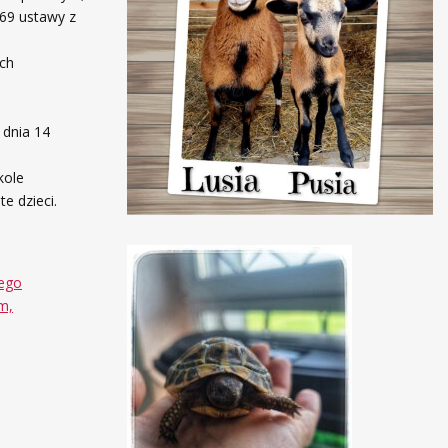
 69 ustawy z
ach
 dnia 14
kole
e dzieci.
wego
m,