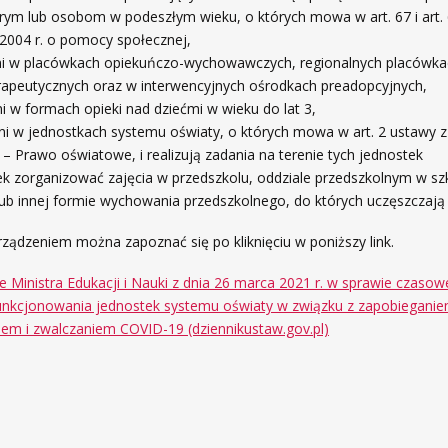
rym lub osobom w podeszłym wieku, o których mowa w art. 67 i art.
2004 r. o pomocy społecznej,
ieni w placówkach opiekuńczo-wychowawczych, regionalnych placówk
rapeutycznych oraz w interwencyjnych ośrodkach preadopcyjnych,
ni w formach opieki nad dziećmi w wieku do lat 3,
eni w jednostkach systemu oświaty, o których mowa w art. 2 ustawy z
. – Prawo oświatowe, i realizują zadania na terenie tych jednostek
k zorganizować zajęcia w przedszkolu, oddziale przedszkolnym w sz
b innej formie wychowania przedszkolnego, do których uczęszczają t
ządzeniem można zapoznać się po kliknięciu w poniższy link.
 Ministra Edukacji i Nauki z dnia 26 marca 2021 r. w sprawie czaso
funkcjonowania jednostek systemu oświaty w związku z zapobieganie
iem i zwalczaniem COVID-19 (dziennikustaw.gov.pl)