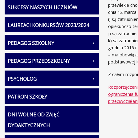
przewlekle cho
SUKCESY NASZYCH UCZNIÓW
dnia 12 marca 
i) są zatrudn
LAUREACI KONKURSÓW 2023/2024
opiekuńczo-te
j) są zatrudnie
k) są zatrudni
PEDAGOG SZKOLNY
grudnia 2016 r
– ma obowiąze
PEDAGOG PRZEDSZKOLNY
podstawowej lu
Z całym rozpor
PSYCHOLOG
Rozporządzenie
ograniczenia 
PATRON SZKOŁY
przeciwdziałan
DNI WOLNE OD ZAJĘĆ
DYDAKTYCZNYCH