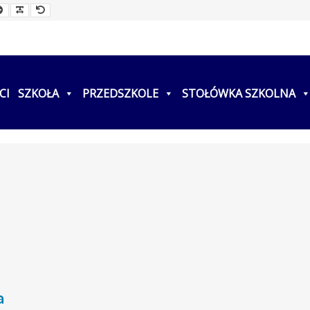
ller
Larger
Readable
Default
t
Font
Font
Font
CI
SZKOŁA
PRZEDSZKOLE
STOŁÓWKA SZKOLNA
a