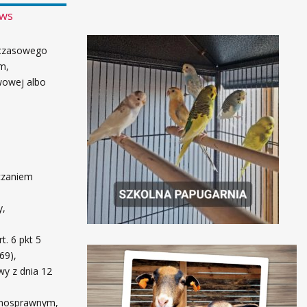
ws
e czasowego
m,
wowej albo
lczaniem
y,
t. 6 pkt 5
69),
wy z dnia 12
łnosprawnym,