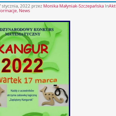
 stycznia, 2022
przez
Monika Małyniak-Szczepańska
In
Akt
formacje
,
News