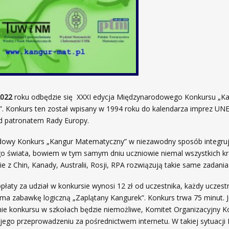
022
roku odbędzie się XXXI edycja Międzynarodowego Konkursu „K
. Konkurs ten został wpisany w 1994 roku do kalendarza imprez UNE
d patronatem Rady Europy.
y Konkurs „Kangur Matematyczny” w niezawodny sposób integruje 
go świata, bowiem w tym samym dniu uczniowie niemal wszystkich kr
e z Chin, Kanady, Australii, Rosji, RPA rozwiązują takie same zadania
ty za udział w konkursie wynosi 12 zł od uczestnika,
każdy uczestn
ma zabawkę logiczną „Zaplątany Kangurek”. Konkurs trwa 75 minut. J
ie konkursu w szkołach będzie niemożliwe, Komitet Organizacyjny 
ego przeprowadzeniu za pośrednictwem internetu. W takiej sytuacji