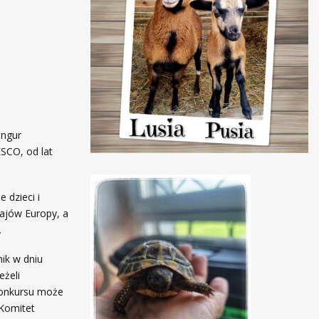
angur
SCO, od lat
dzieci i
ajów Europy, a
.
ik w dniu
eżeli
Konkursu może
 Komitet