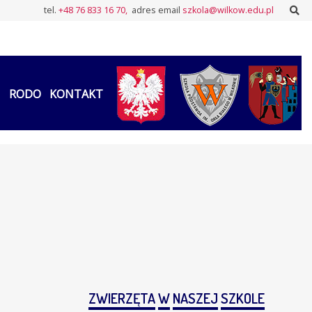
Sz
tel.
+48 76 833 16 70,
adres email
szkola@wilkow.edu.pl
RODO
KONTAKT
ZWIERZĘTA
W
NASZEJ
SZKOLE