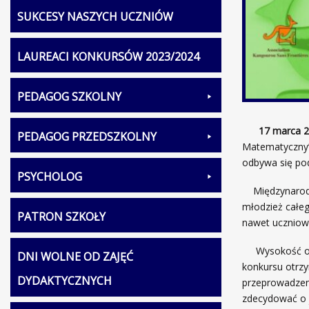
SUKCESY NASZYCH UCZNIÓW
LAUREACI KONKURSÓW 2023/2024
PEDAGOG SZKOLNY
17 marca 2
PEDAGOG PRZEDSZKOLNY
Matematyczny”
odbywa się po
PSYCHOLOG
Międzynarodow
młodzież całe
PATRON SZKOŁY
nawet uczniowi
Wysokość opła
DNI WOLNE OD ZAJĘĆ
konkursu otrzy
DYDAKTYCZNYCH
przeprowadzen
zdecydować o j