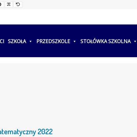
ller
Larger
Readable
Default
t
Font
Font
Font
CI
SZKOŁA
PRZEDSZKOLE
STOŁÓWKA SZKOLNA
atematyczny 2022