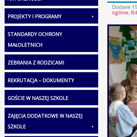
Dodane
1
ogólne
,
Bi
PROJEKTY I PROGRAMY
STANDARDY OCHRONY
MAŁOLETNICH
ZEBRANIA Z RODZICAMI
REKRUTACJA – DOKUMENTY
GOŚCIE W NASZEJ SZKOLE
ZAJĘCIA DODATKOWE W NASZEJ
SZKOLE