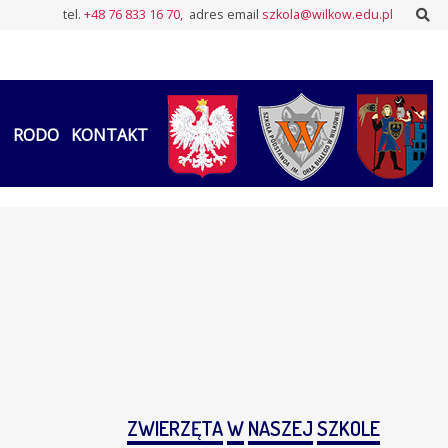
Sz
tel.
+48 76 833 16 70,
adres email
szkola@wilkow.edu.pl
RODO
KONTAKT
ZWIERZĘTA
W
NASZEJ
SZKOLE