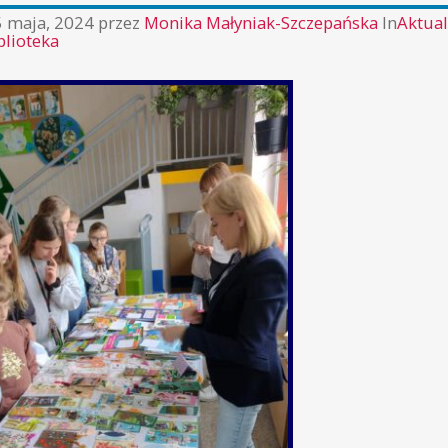
5 maja, 2024
przez
Monika Małyniak-Szczepańska
In
Aktual
blioteka