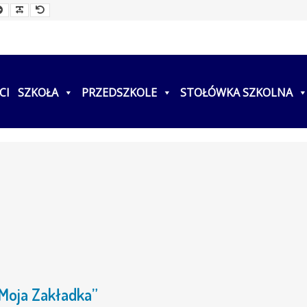
ller
Larger
Readable
Default
t
Font
Font
Font
CI
SZKOŁA
PRZEDSZKOLE
STOŁÓWKA SZKOLNA
Moja Zakładka”