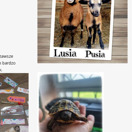
 zawsze
m bardzo
k.