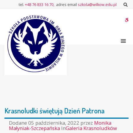
–
Sz
tel.
+48 76 833 16 70,
adres email
szkola@wilkow.edu.pl
Krasnoludki
świętują
W
Dzień
Patrona
bu
Krasnoludki świętują Dzień Patrona
Dodane
05 października, 2022
przez
Monika
Małyniak-Szczepańska
In
Galeria Krasnoludków