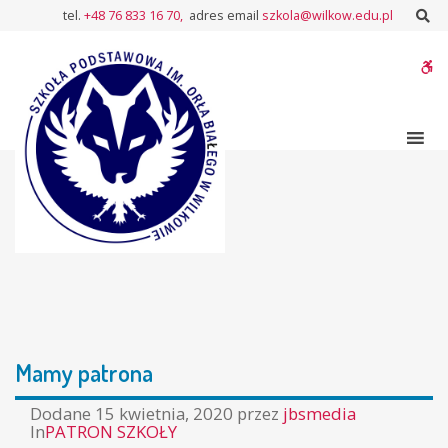
–
Sz
tel.
+48 76 833 16 70,
adres email
szkola@wilkow.edu.pl
Mamy
patrona
W
bu
Mamy patrona
Dodane
15 kwietnia, 2020
przez
jbsmedia
In
PATRON SZKOŁY