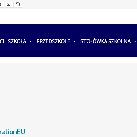
ller
Larger
Readable
Default
t
Font
Font
Font
CI
SZKOŁA
PRZEDSZKOLE
STOŁÓWKA SZKOLNA
rationEU