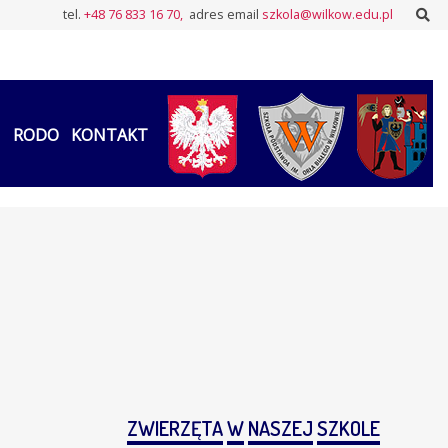
Sz
tel.
+48 76 833 16 70,
adres email
szkola@wilkow.edu.pl
RODO
KONTAKT
ZWIERZĘTA
W
NASZEJ
SZKOLE