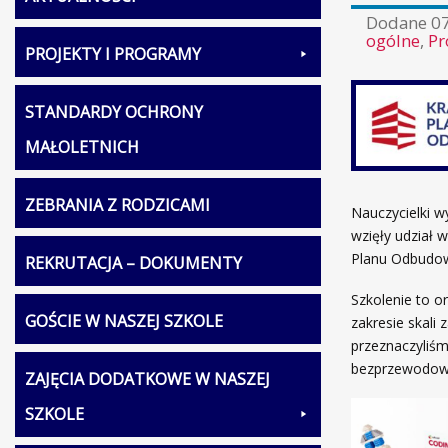
Dodane
0
ogólne
,
Pr
PROJEKTY I PROGRAMY
STANDARDY OCHRONY
MAŁOLETNICH
ZEBRANIA Z RODZICAMI
Nauczycielki w
wzięły udział 
Planu Odbudowy
REKRUTACJA – DOKUMENTY
Szkolenie to o
GOŚCIE W NASZEJ SZKOLE
zakresie skali
przeznaczyliś
bezprzewodowy
ZAJĘCIA DODATKOWE W NASZEJ
SZKOLE