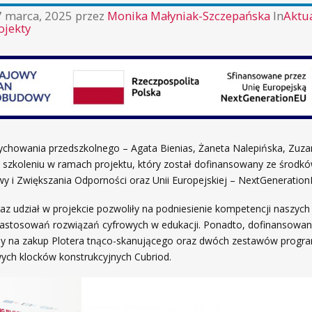
7 marca, 2025
przez
Monika Małyniak-Szczepańska
In
Aktu
ojekty
ychowania przedszkolnego – Agata Bienias, Żaneta Nalepińska, Zuza
w szkoleniu w ramach projektu, który został dofinansowany ze środ
 i Zwiększania Odporności oraz Unii Europejskiej – NextGeneration
raz udział w projekcie pozwoliły na podniesienie kompetencji naszych 
 zastosowań rozwiązań cyfrowych w edukacji. Ponadto, dofinansowan
my na zakup Plotera
tnąco-skanującego oraz dwóch zestawów prog
ch klocków konstrukcyjnych Cubriod.