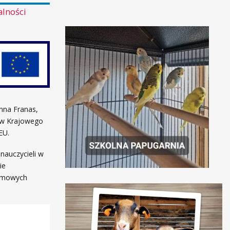
alności
nna Franas,
ków Krajowego
EU.
nauczycieli w
ie
ramowych