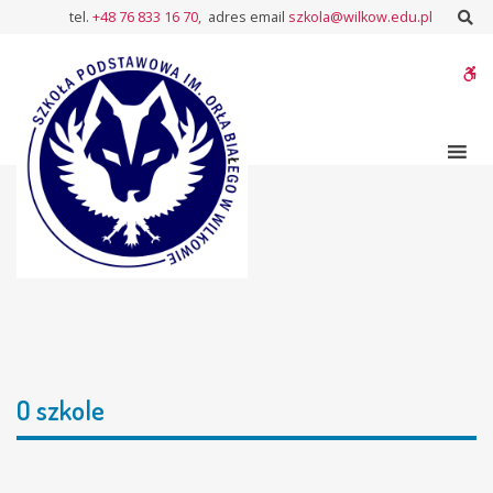
–
Sz
tel.
+48 76 833 16 70,
adres email
szkola@wilkow.edu.pl
O
szkole
W
bu
O szkole