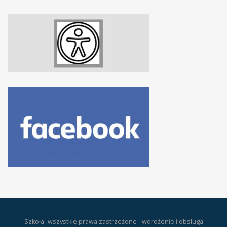
Szkoła- wszystkie prawa zastrzeżone - wdrożenie i obsługa