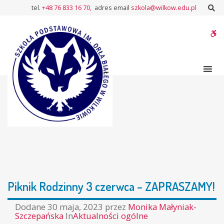
–
Sz
tel.
+48 76 833 16 70,
adres email
szkola@wilkow.edu.pl
Piknik
Rodzinny
W
3
czerwca
bu
–
ZAPRASZAMY!
Piknik Rodzinny 3 czerwca – ZAPRASZAMY!
Dodane
30 maja, 2023
przez
Monika Małyniak-
Szczepańska
In
Aktualności ogólne