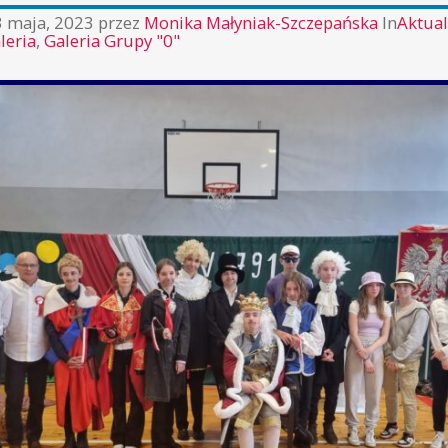
3 maja, 2023
przez
Monika Małyniak-Szczepańska
In
Aktual
leria
,
Galeria Grupy "0"