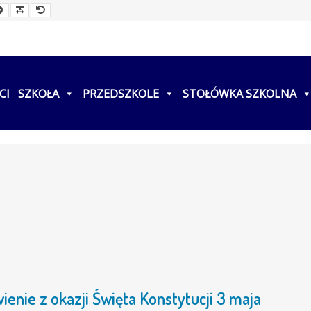
ller
Larger
Readable
Default
t
Font
Font
Font
CI
SZKOŁA
PRZEDSZKOLE
STOŁÓWKA SZKOLNA
enie z okazji Święta Konstytucji 3 maja