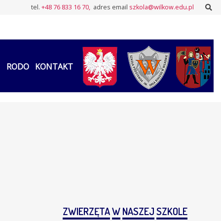
Sz
tel.
+48 76 833 16 70,
adres email
szkola@wilkow.edu.pl
RODO
KONTAKT
ZWIERZĘTA
W
NASZEJ
SZKOLE