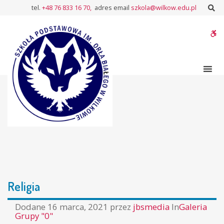
–
Sz
tel.
+48 76 833 16 70,
adres email
szkola@wilkow.edu.pl
Religia
W
bu
Religia
Dodane
16 marca, 2021
przez
jbsmedia
In
Galeria
Grupy "0"