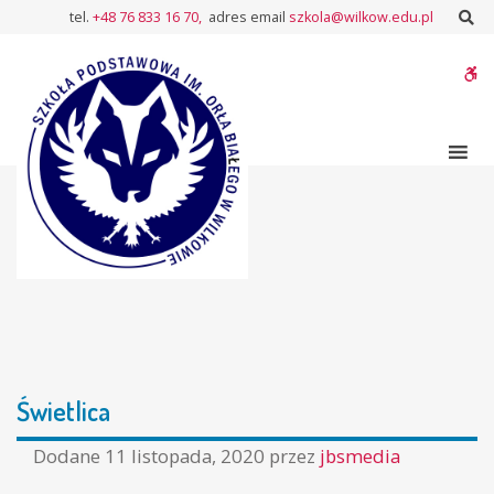
–
Sz
tel.
+48 76 833 16 70,
adres email
szkola@wilkow.edu.pl
Świetlica
W
bu
Świetlica
Dodane
11 listopada, 2020
przez
jbsmedia