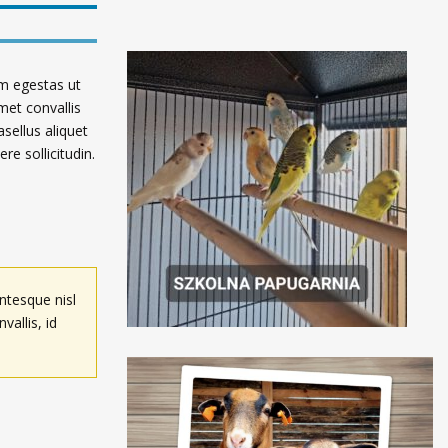
um egestas ut
met convallis
asellus aliquet
e sollicitudin.
ntesque nisl
vallis, id