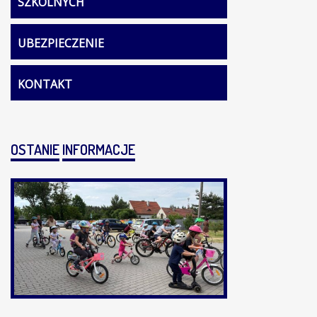
SZKOLNYCH
UBEZPIECZENIE
KONTAKT
OSTANIE
INFORMACJE