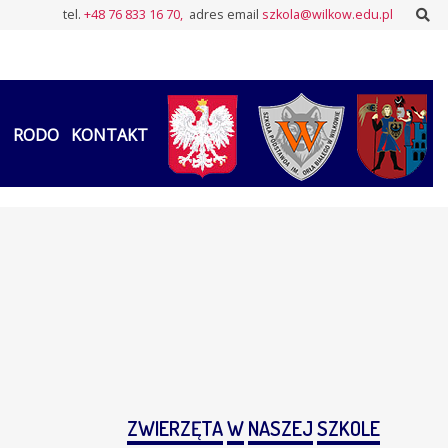
Sz
tel.
+48 76 833 16 70,
adres email
szkola@wilkow.edu.pl
RODO
KONTAKT
ZWIERZĘTA
W
NASZEJ
SZKOLE