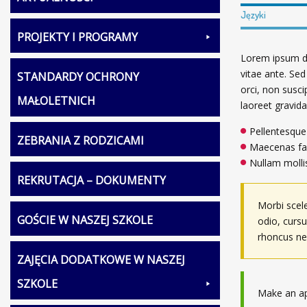
Języki
PROJEKTY I PROGRAMY
Lorem ipsum dol
vitae ante. Sed
STANDARDY OCHRONY
orci, non suscip
MAŁOLETNICH
laoreet gravid
Pellentesque f
ZEBRANIA Z RODZICAMI
Maecenas faci
Nullam molli
REKRUTACJA – DOKUMENTY
Morbi scel
GOŚCIE W NASZEJ SZKOLE
odio, cursu
rhoncus neq
ZAJĘCIA DODATKOWE W NASZEJ
SZKOLE
Make an ap