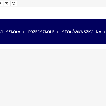
ller
Larger
Readable
Default
t
Font
Font
Font
CI
SZKOŁA
PRZEDSZKOLE
STOŁÓWKA SZKOLNA