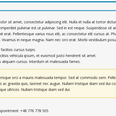
or sit amet, consectetur adipiscing elit. Nulla et nulla at tortor dict
 imperdiet pulvinar est ut pulvinar. Sed in est neque. Suspendisse sit a
it erat. Pellentesque varius risus elit, ac consectetur elit cursus at. Ph
a. Vivamus in neque magna. Nam nec orci erat. Morbi vestibulum posuer
acilisis cursus turpis.
lisis vehicula ipsum, et euismod justo hendrerit sit amet.
s aliquam cursus. Interdum et malesuada fames.
erisque orci a mauris malesuada tempor. Sed at commodo sem. Pelle
s ac gravida quis, laoreet nec augue. Nullam tristique diam sed dui con
ue ultrices. Nullam tristique diam sed dui.
pointment: +48 776 778 505