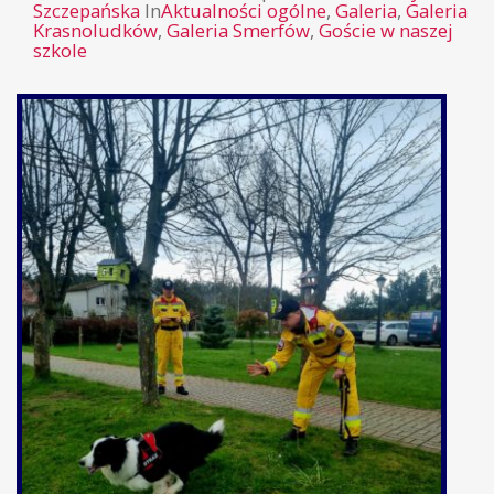
Szczepańska
In
Aktualności ogólne
,
Galeria
,
Galeria
Krasnoludków
,
Galeria Smerfów
,
Goście w naszej
szkole