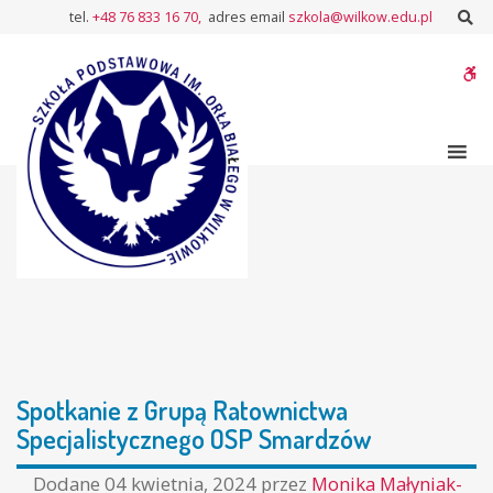
–
Sz
tel.
+48 76 833 16 70,
adres email
szkola@wilkow.edu.pl
Spotkanie
z
W
Grupą
Ratownictwa
bu
Specjalistycznego
OSP
Smardzów
Spotkanie z Grupą Ratownictwa
Specjalistycznego OSP Smardzów
Dodane
04 kwietnia, 2024
przez
Monika Małyniak-