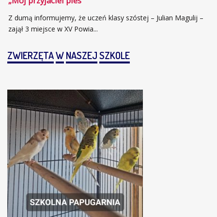
„Mój przyjaciel pies”
Z dumą informujemy, że uczeń klasy szóstej – Julian Magulij –
zajął 3 miejsce w XV Powia...
ZWIERZĘTA
W
NASZEJ
SZKOLE