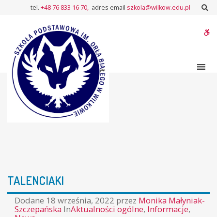
–
Sz
tel.
+48 76 833 16 70,
adres email
szkola@wilkow.edu.pl
TALENCIAKI
W
bu
TALENCIAKI
Dodane
18 września, 2022
przez
Monika Małyniak-
Szczepańska
In
Aktualności ogólne
,
Informacje
,