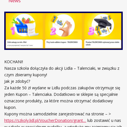
News
KOCHANI!
Nasza szkoła dołączyła do akcji Lidla – Talenciaki, w związku z
czym zbieramy kupony!
Jak je zdobyć?
Za każde 50 zł wydane w Lidlu podczas zakupów otrzymuje się
jeden Kupon – Talenciaka. Dodatkowo w sklepie są specjalnie
oznaczone produkty, za które można otrzymać dodatkowy
kupon.
Kupony można samodzielnie zarejestrować na stronie – >
https://szkoly.lidl.pl/VoucherDonation/grant…
lub zostawić u nas
w szkole w specjalnym pudełku, a wtedy to my zajmiemy się ich