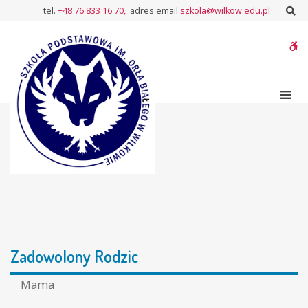
–
Sz
tel.
+48 76 833 16 70,
adres email
szkola@wilkow.edu.pl
Zadowolony
Rodzic
W
bu
Zadowolony Rodzic
Mama