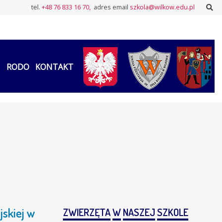
Sz
tel.
+48 76 833 16 70,
adres email
szkola@wilkow.edu.pl
RODO
KONTAKT
jskiej w
ZWIERZĘTA
W
NASZEJ
SZKOLE