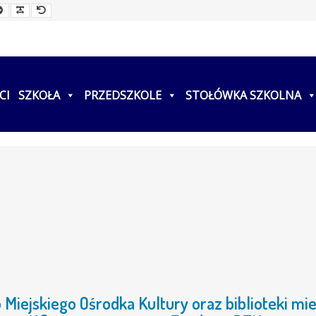
ller
Larger
Readable
Default
t
Font
Font
Font
CI
SZKOŁA
PRZEDSZKOLE
STOŁÓWKA SZKOLNA
Miejskiego Ośrodka Kultury oraz biblioteki mie