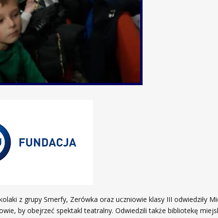
olaki z grupy Smerfy, Zerówka oraz uczniowie klasy III odwiedziły Mi
wie, by obejrzeć spektakl teatralny. Odwiedzili także bibliotekę miejsk