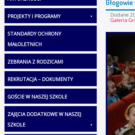
Głogowie 
Dodane
20
PROJEKTY I PROGRAMY
Galeria Gr
STANDARDY OCHRONY
MAŁOLETNICH
ZEBRANIA Z RODZICAMI
REKRUTACJA – DOKUMENTY
GOŚCIE W NASZEJ SZKOLE
ZAJĘCIA DODATKOWE W NASZEJ
SZKOLE