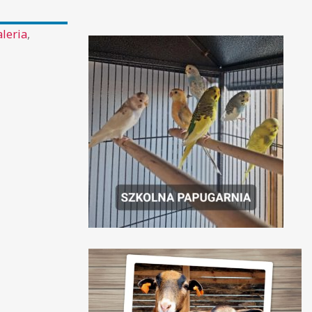
leria
,