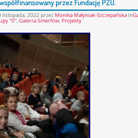
współfinansowany przez Fundację PZU.
 listopada, 2022
przez
Monika Małyniak-Szczepańska
In
Ga
upy "0"
,
Galeria Smerfów
,
Projekty