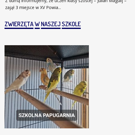
Z dumą informujemy, że uczeń klasy szóstej – Julian Magulij –
zajął 3 miejsce w XV Powia...
ZWIERZĘTA
W
NASZEJ
SZKOLE