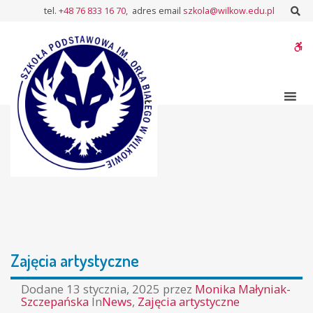
–
Sz
tel.
+48 76 833 16 70,
adres email
szkola@wilkow.edu.pl
Zajęcia
artystyczne
W
bu
Zajęcia artystyczne
Dodane
13 stycznia, 2025
przez
Monika Małyniak-
Szczepańska
In
News
,
Zajęcia artystyczne