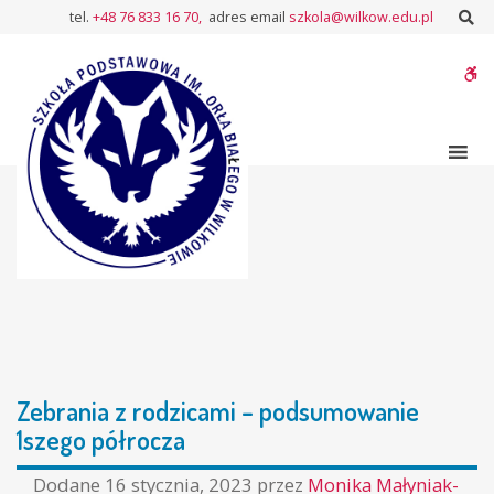
–
Sz
tel.
+48 76 833 16 70,
adres email
szkola@wilkow.edu.pl
Zebrania
z
W
rodzicami
–
bu
podsumowanie
1szego
półrocza
Zebrania z rodzicami – podsumowanie
1szego półrocza
Dodane
16 stycznia, 2023
przez
Monika Małyniak-