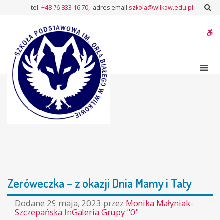
–
Sz
tel.
+48 76 833 16 70,
adres email
szkola@wilkow.edu.pl
Zeróweczka
–
W
z
okazji
bu
Dnia
Mamy
i
Taty
Zeróweczka – z okazji Dnia Mamy i Taty
Dodane
29 maja, 2023
przez
Monika Małyniak-
Szczepańska
In
Galeria Grupy "0"