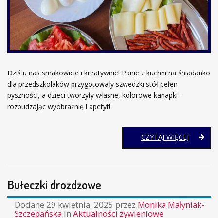
Dziś u nas smakowicie i kreatywnie! Panie z kuchni na śniadanko
dla przedszkolaków przygotowały szwedzki stół pełen
pyszności, a dzieci tworzyły własne, kolorowe kanapki –
rozbudzając wyobraźnię i apetyt!
KOLORO
CZYTAJ WIĘCEJ
KANAPKI
W
PRZEDS
Bułeczki drożdżowe
Dodane
29 kwietnia, 2025
przez
Monika Małyniak-
Szczepańska
In
Aktualności żywieniowe