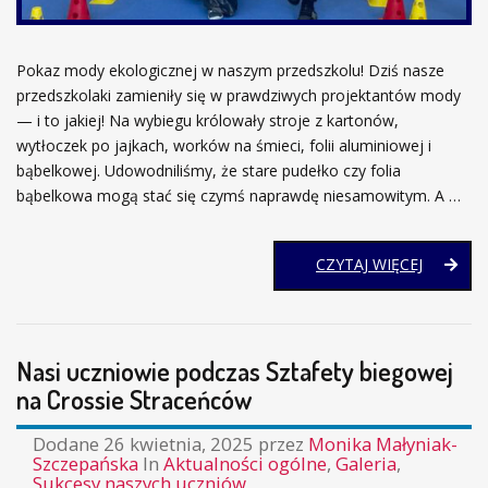
Pokaz mody ekologicznej w naszym przedszkolu! Dziś nasze
przedszkolaki zamieniły się w prawdziwych projektantów mody
— i to jakiej! Na wybiegu królowały stroje z kartonów,
wytłoczek po jajkach, worków na śmieci, folii aluminiowej i
bąbelkowej. Udowodniliśmy, że stare pudełko czy folia
bąbelkowa mogą stać się czymś naprawdę niesamowitym. A …
POKAZ
CZYTAJ WIĘCEJ
MODY
EKOLOGI
W
PRZEDS
Nasi uczniowie podczas Sztafety biegowej
na Crossie Straceńców
Dodane
26 kwietnia, 2025
przez
Monika Małyniak-
Szczepańska
In
Aktualności ogólne
,
Galeria
,
Sukcesy naszych uczniów