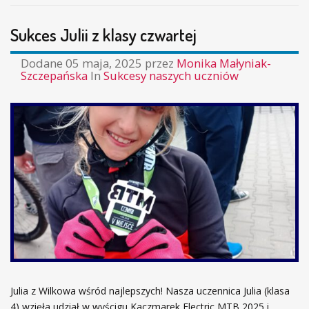
EKOLOG
Sukces Julii z klasy czwartej
Dodane
05 maja, 2025
przez
Monika Małyniak-
Szczepańska
In
Sukcesy naszych uczniów
Julia z Wilkowa wśród najlepszych! Nasza uczennica Julia (klasa
4) wzięła udział w wyścigu Kaczmarek Electric MTB 2025 i