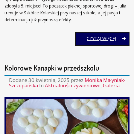
zdobyła 5. miejsce! To początek pięknej sportowej drogi – Julia
trenuje w Szkółce Kolarskiej przy naszej szkole, a jej pasja i
determinacja już przynoszą efekty.
SUKCES
CZYTAJ WIĘCEJ
JULII
Z
KLASY
CZWART
Kolorowe Kanapki w przedszkolu
Dodane
30 kwietnia, 2025
przez
Monika Małyniak-
Szczepańska
In
Aktualności żywieniowe
,
Galeria