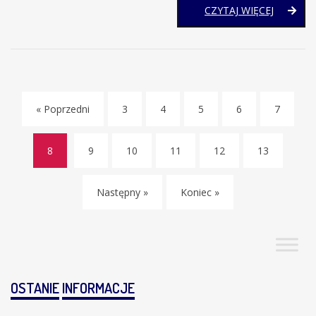
NASI
CZYTAJ WIĘCEJ
UCZNIO
PODCZA
SZTAFET
BIEGOWE
NA
CROSSIE
STRACE
« Poprzedni
3
4
5
6
7
8
9
10
11
12
13
(current)
Następny »
Koniec »
OSTANIE
INFORMACJE