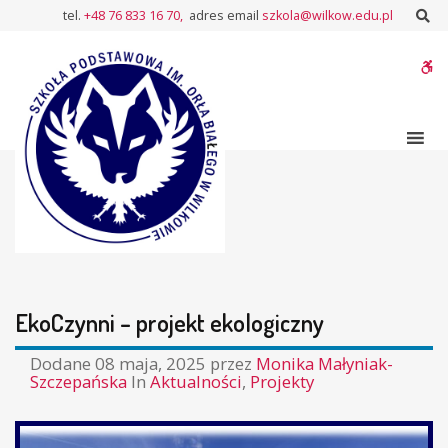
Szkoła
Sz
tel.
+48 76 833 16 70,
adres email
szkola@wilkow.edu.pl
Podstawowa
W
bu
EkoCzynni – projekt ekologiczny
Dodane
08 maja, 2025
przez
Monika Małyniak-
Szczepańska
In
Aktualności
,
Projekty