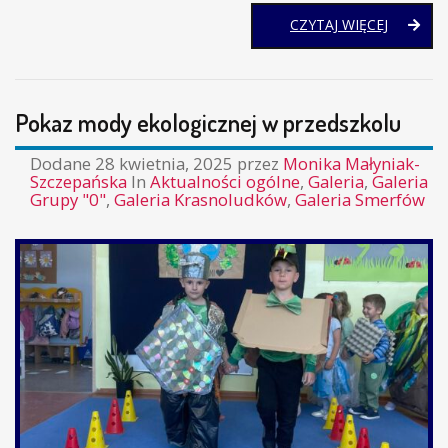
BUŁECZK
CZYTAJ WIĘCEJ
DROŻDŻ
Pokaz mody ekologicznej w przedszkolu
Dodane
28 kwietnia, 2025
przez
Monika Małyniak-
Szczepańska
In
Aktualności ogólne
,
Galeria
,
Galeria
Grupy "0"
,
Galeria Krasnoludków
,
Galeria Smerfów