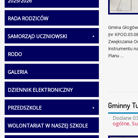
2025/2026
RADA RODZICÓW
Gmina Głogów p
(nr KPOD.05.0
SAMORZĄD UCZNIOWSKI
Zwiększania O
Instrumentu n
RODO
Planu …
GALERIA
DZIENNIK ELEKTRONICZNY
Gminny Tu
PRZEDSZKOLE
Dodane
03
ogólne
,
Su
WOLONTARIAT W NASZEJ SZKOLE