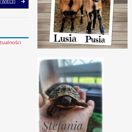
ARYTMETYKA
 WIĘCEJ
MENTALNA
tualności