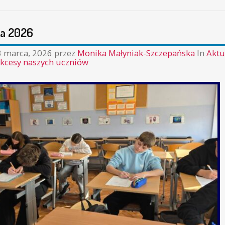
a 2026
3 marca, 2026
przez
Monika Małyniak-Szczepańska
In
Aktu
kcesy naszych uczniów