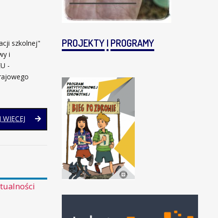
PROJEKTY
I
PROGRAMY
cji szkolnej"
y i
U -
Krajowego
LIDERKI
 WIĘCEJ
I
LIDERZY
CYFROWEJ
EDUKACJI
SZKOLNEJ
tualności