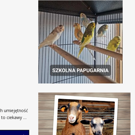
ch umiejętność
 to ciekawy …