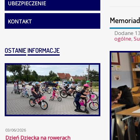
UBEZPIECZENIE
Memoriad
KONTAKT
Dodane
1
ogólne
,
Su
OSTANIE
INFORMACJE
03/06/2026
Dzień Dziecka na rowerach