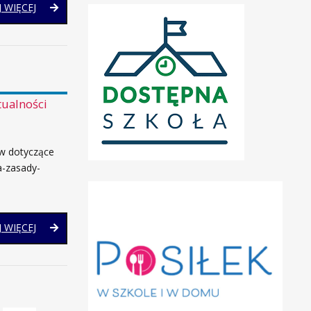
REKRUTACJA
 WIĘCEJ
–
DOKUMENTY
tualności
w dotyczące
a-zasady-
REKRUTACJA
 WIĘCEJ
NA
ROK
SZKOLNY
2026/2027