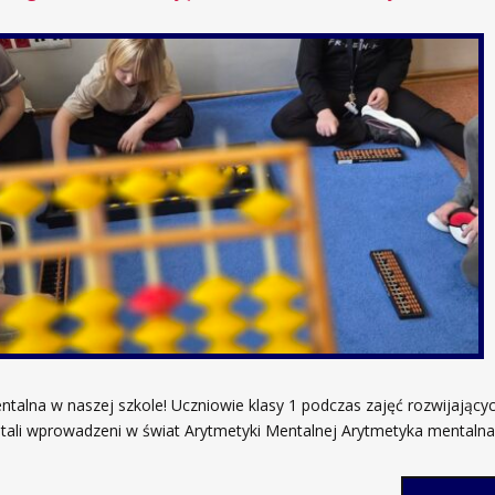
talna w naszej szkole! Uczniowie klasy 1 podczas zajęć rozwijający
stali wprowadzeni w świat Arytmetyki Mentalnej Arytmetyka mentalna