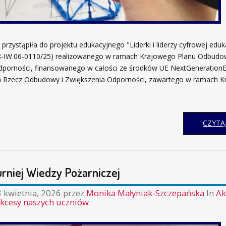
rzystąpiła do projektu edukacyjnego "Liderki i liderzy cyfrowej eduka
8-IW.06-0110/25) realizowanego w ramach Krajowego Planu Odbudow
dporności, finansowanego w całości ze środków UE NextGenerationE
a Rzecz Odbudowy i Zwiększenia Odporności, zawartego w ramach 
CZYTAJ
rniej Wiedzy Pożarniczej
 kwietnia, 2026
przez
Monika Małyniak-Szczepańska
In
Ak
kcesy naszych uczniów