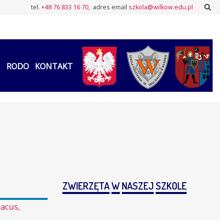
Sz
tel.
+48 76 833 16 70,
adres email
szkola@wilkow.edu.pl
RODO
KONTAKT
ZWIERZĘTA
W
NASZEJ
SZKOLE
acus
,