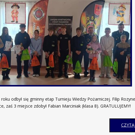
roku odbył się gminny etap Turnieju Wiedzy Pożarniczej. Filip Rozyne
ce, zaś 3 miejsce zdobył Fabian Marciniak (klasa 8). GRATULUJEMY!
CZYTAJ