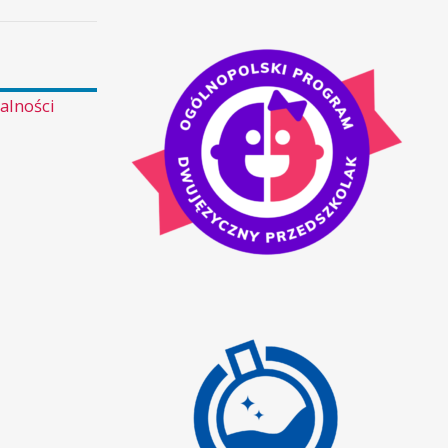
WIEDZY
POŻARNICZEJ
alności