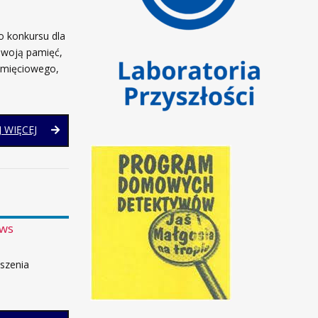
o konkursu dla
swoją pamięć,
pamięciowego,
MEMORIADA
 WIĘCEJ
2026
ws
oszenia