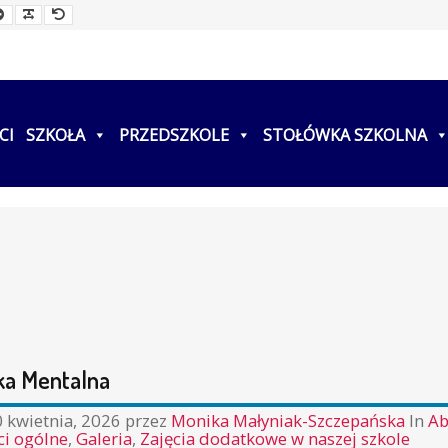
ller
Larger
Readable
Default
t
Font
Font
Font
CI
SZKOŁA
PRZEDSZKOLE
STOŁÓWKA SZKOLNA
ka Mentalna
 kwietnia, 2026
przez
Monika Małyniak-Szczepańska
In
Ab
ci ogólne
,
Galeria
,
Zajęcia dodatkowe w naszej szkole