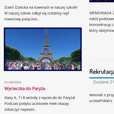
Dzień Dziecka na rowerach w naszej szkole!
MEMORIADA 2026
W naszej szkole odbył się rodzinny rajd
szkół podstaw
rowerowy połączon...
koncentrację c
który obejmowa
Rekrutacj
Dodane
21
01/06/2026
Wycieczka do Paryża
wniosek o przy
Klasy 6, 7 i 8 wróciły z wycieczki do Paryża!
uczniaPobierz
Podczas pobytu uczniowie mieli okazję
zobaczyć najważn...