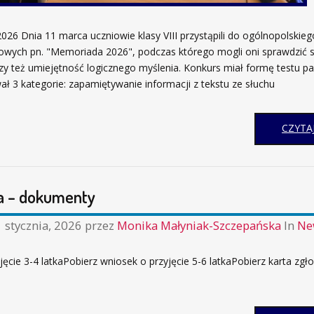
 Dnia 11 marca uczniowie klasy VIII przystąpili do ogólnopolskieg
owych pn. "Memoriada 2026", podczas którego mogli oni sprawdzić 
zy też umiejętność logicznego myślenia. Konkurs miał formę testu 
ł 3 kategorie: zapamiętywanie informacji z tekstu ze słuchu
CZYTAJ
a – dokumenty
 stycznia, 2026
przez
Monika Małyniak-Szczepańska
In
Ne
jęcie 3-4 latkaPobierz wniosek o przyjęcie 5-6 latkaPobierz karta zgł